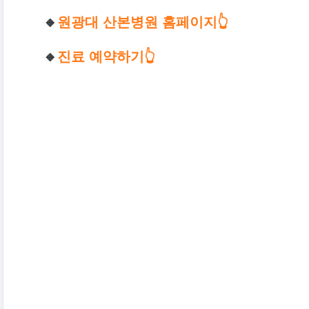
🔸
원광대 산본병원 홈페이지👆
🔸
진료 예약하기👆