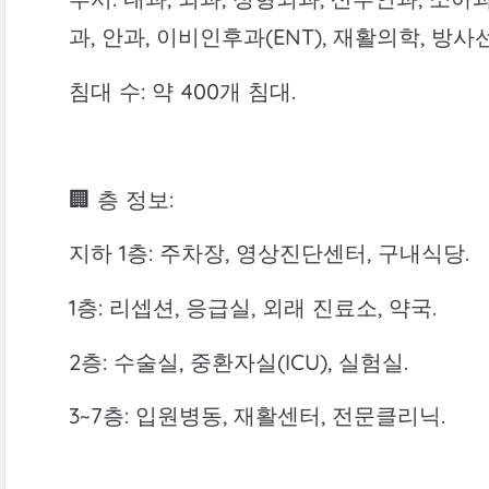
과, 안과, 이비인후과(ENT), 재활의학, 방사
침대 수: 약 400개 침대.
🏢 층 정보:
지하 1층: 주차장, 영상진단센터, 구내식당.
1층: 리셉션, 응급실, 외래 진료소, 약국.
2층: 수술실, 중환자실(ICU), 실험실.
3~7층: 입원병동, 재활센터, 전문클리닉.