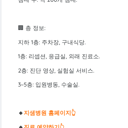
🏢 층 정보:
지하 1층: 주차장, 구내식당.
1층: 리셉션, 응급실, 외래 진료소.
2층: 진단 영상, 실험실 서비스.
3~5층: 입원병동, 수술실.
🔸
지샘병원 홈페이지👆
🔸
진료 예약하기👆