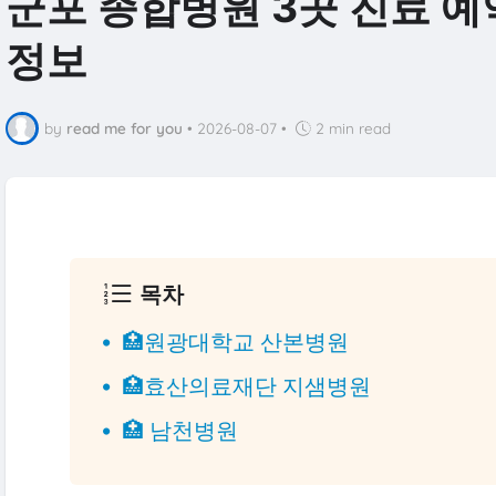
군포 종합병원 3곳 진료 예약
정보
by
read me for you
•
2026-08-07
•
2 min read
목차
🏥원광대학교 산본병원
🏥효산의료재단 지샘병원
🏥 남천병원